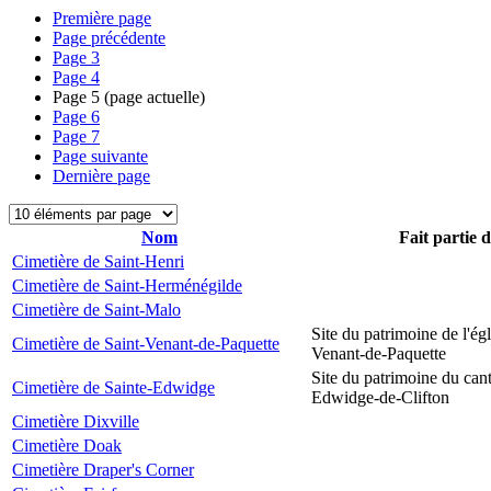
Première page
Page précédente
Page
3
Page
4
Page
5
(page actuelle)
Page
6
Page
7
Page suivante
Dernière page
Nom
Fait partie 
Cimetière de Saint-Henri
Cimetière de Saint-Herménégilde
Cimetière de Saint-Malo
Site du patrimoine de l'égl
Cimetière de Saint-Venant-de-Paquette
Venant-de-Paquette
Site du patrimoine du can
Cimetière de Sainte-Edwidge
Edwidge-de-Clifton
Cimetière Dixville
Cimetière Doak
Cimetière Draper's Corner