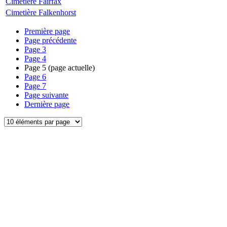
Cimetière Fairfax
Cimetière Falkenhorst
Première page
Page précédente
Page
3
Page
4
Page
5
(page actuelle)
Page
6
Page
7
Page suivante
Dernière page