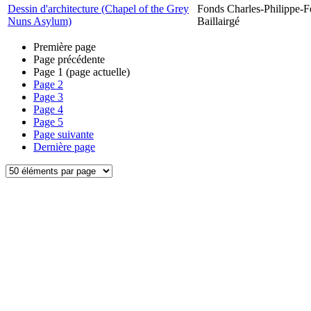
Dessin d'architecture (Chapel of the Grey
Fonds Charles-Philippe-F
Nuns Asylum)
Baillairgé
Première page
Page précédente
Page
1
(page actuelle)
Page
2
Page
3
Page
4
Page
5
Page suivante
Dernière page