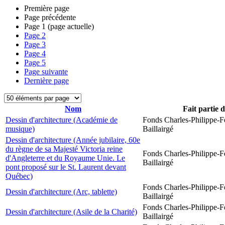
Première page
Page précédente
Page
1
(page actuelle)
Page
2
Page
3
Page
4
Page
5
Page suivante
Dernière page
Nom
Fait partie 
Dessin d'architecture (Académie de
Fonds Charles-Philippe-F
musique)
Baillairgé
Dessin d'architecture (Année jubilaire, 60e
du règne de sa Majesté Victoria reine
Fonds Charles-Philippe-F
d'Angleterre et du Royaume Unie. Le
Baillairgé
pont proposé sur le St. Laurent devant
Québec)
Fonds Charles-Philippe-F
Dessin d'architecture (Arc, tablette)
Baillairgé
Fonds Charles-Philippe-F
Dessin d'architecture (Asile de la Charité)
Baillairgé