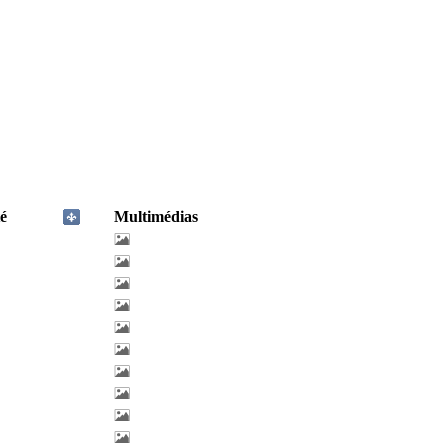
é
Multimédias