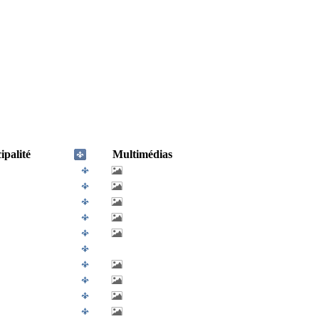
palité
Multimédias