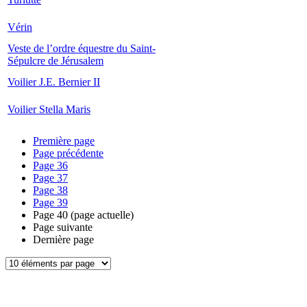
Vérin
Veste de l’ordre équestre du Saint-
Sépulcre de Jérusalem
Voilier J.E. Bernier II
Voilier Stella Maris
Première page
Page précédente
Page
36
Page
37
Page
38
Page
39
Page
40
(page actuelle)
Page suivante
Dernière page