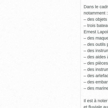
Dans le cadr
notamment :
– des objets
– trois batea
Ernest Lapoi
– des maque
– des outils 
– des instru
– des aides 
– des pièces
– des instru
– des artefa
– des embarc
– des marine
Il est à not
et fluviale 