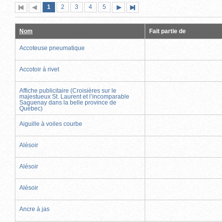
Page
(page
Page
Page
Page
Page
1
Première
2
Page
3
4
5
Page
Dernière
actuelle)
page
précédente
suivante
page
Nom
Fait partie de
Accoteuse pneumatique
Accotoir à rivet
Affiche publicitaire (Croisières sur le
majestueux St. Laurent et l’incomparable
Saguenay dans la belle province de
Québec)
Aiguille à voiles courbe
Alésoir
Alésoir
Alésoir
Ancre à jas