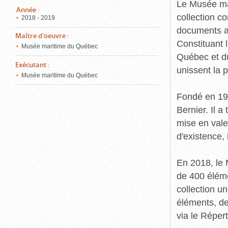
pou
Le Musée ma
ferm
Année
:
collection c
2018 - 2019
documents an
Maître d'oeuvre
:
Constituant 
Musée maritime du Québec
Québec et du
Exécutant
:
unissent la 
Musée maritime du Québec
Fondé en 19
Bernier. Il a
mise en vale
d'existence,
En 2018, le
de 400 éléme
collection u
éléments, de
via le Réper