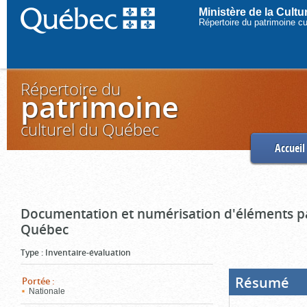
Ministère de la Cult
Répertoire du patrimoine c
Répertoire du
patrimoine
culturel du Québec
Accueil
Documentation et numérisation d'éléments pa
Québec
Type
:
Inventaire-évaluation
Résumé
(Boi
Portée
:
ouve
Nationale
cliq