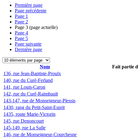
Première page
Page précédente
Page
1
Page
2
Page
3
(page actuelle)
Page
4
Page
5
Page suivante
Dernière page
Nom
Fait partie 
136, rue Jean-Baptiste-Proulx
140, rue du Curé-Ferland
141, rue Louis-Caron
142, rue du Curé-Raimbault
143-147, rue de Monseigneur-Plessis
1430, rang du Petit-Saint-Esprit
1435, route Marie-Victorin
145, rue Denoncourt
145-149, rue La Salle
146, rue de Monseigneur-Courchesne