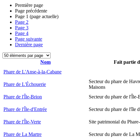
Première page
Page précédente
Page
1
(page actuelle)
Page
2
Page
3
Page
4
Page suivante
Dernière page
Nom
Fait partie 
Phare de L'Anse-à-la-Cabane
Secteur du phare de Havr
Phare de L'Échouerie
Maisons
Phare de l'Île-Brion
Secteur du phare de l'Île-
Phare de l'Île-d'Entrée
Secteur du phare de l'île 
Phare de l'Île-Verte
Site patrimonial du Phare-
Phare de La Martre
Secteur du phare de La M