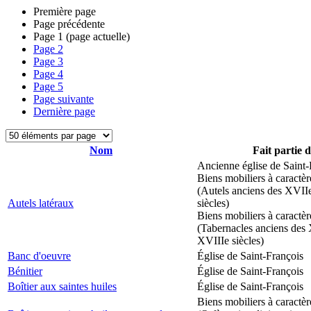
Première page
Page précédente
Page
1
(page actuelle)
Page
2
Page
3
Page
4
Page
5
Page suivante
Dernière page
Nom
Fait partie 
Ancienne église de Saint-
Biens mobiliers à caractèr
(Autels anciens des XVII
Autels latéraux
siècles)
Biens mobiliers à caractèr
(Tabernacles anciens des 
XVIIIe siècles)
Banc d'oeuvre
Église de Saint-François
Bénitier
Église de Saint-François
Boîtier aux saintes huiles
Église de Saint-François
Biens mobiliers à caractèr