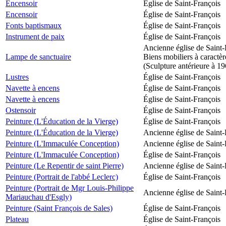
Encensoir
Église de Saint-François
Encensoir
Église de Saint-François
Fonts baptismaux
Église de Saint-François
Instrument de paix
Église de Saint-François
Ancienne église de Saint-
Lampe de sanctuaire
Biens mobiliers à caractèr
(Sculpture antérieure à 1
Lustres
Église de Saint-François
Navette à encens
Église de Saint-François
Navette à encens
Église de Saint-François
Ostensoir
Église de Saint-François
Peinture (L'Éducation de la Vierge)
Église de Saint-François
Peinture (L'Éducation de la Vierge)
Ancienne église de Saint-
Peinture (L'Immaculée Conception)
Ancienne église de Saint-
Peinture (L'Immaculée Conception)
Église de Saint-François
Peinture (Le Repentir de saint Pierre)
Ancienne église de Saint-
Peinture (Portrait de l'abbé Leclerc)
Église de Saint-François
Peinture (Portrait de Mgr Louis-Philippe
Ancienne église de Saint-
Mariauchau d'Esgly)
Peinture (Saint François de Sales)
Église de Saint-François
Plateau
Église de Saint-François