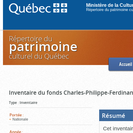
Ministère de la Cult
Répertoire du patrimoine c
Répertoire du
patrimoine
culturel du Québec
Accueil
Inventaire du fonds Charles-Philippe-Ferdinan
Type
:
Inventaire
Résumé
(Boi
Portée
:
ouve
Nationale
cliq
pou
Cet inventai
ferm
Année
: