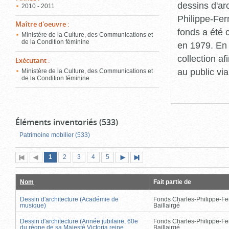
dessins d'ar
2010 - 2011
Philippe-Fer
Maître d'oeuvre
:
fonds a été c
Ministère de la Culture, des Communications et
de la Condition féminine
en 1979. En 
collection a
Exécutant
:
au public vi
Ministère de la Culture, des Communications et
de la Condition féminine
Éléments inventoriés (533)
Patrimoine mobilier (533)
Page
(page
Page
Page
Page
Page
1
Première
2
Page
3
4
5
Page
Dernière
actuelle)
page
précédente
suivante
page
Nom
Fait partie de
Dessin d'architecture (Académie de
Fonds Charles-Philippe-Fe
musique)
Baillairgé
Dessin d'architecture (Année jubilaire, 60e
Fonds Charles-Philippe-Fe
du règne de sa Majesté Victoria reine
Baillairgé