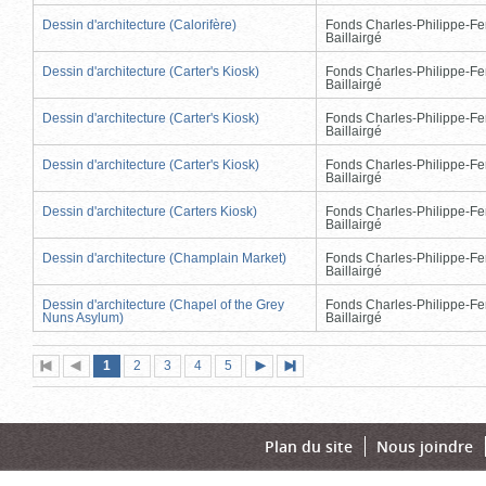
Dessin d'architecture (Calorifère)
Fonds Charles-Philippe-Fe
Baillairgé
Dessin d'architecture (Carter's Kiosk)
Fonds Charles-Philippe-Fe
Baillairgé
Dessin d'architecture (Carter's Kiosk)
Fonds Charles-Philippe-Fe
Baillairgé
Dessin d'architecture (Carter's Kiosk)
Fonds Charles-Philippe-Fe
Baillairgé
Dessin d'architecture (Carters Kiosk)
Fonds Charles-Philippe-Fe
Baillairgé
Dessin d'architecture (Champlain Market)
Fonds Charles-Philippe-Fe
Baillairgé
Dessin d'architecture (Chapel of the Grey
Fonds Charles-Philippe-Fe
Nuns Asylum)
Baillairgé
Page
(page
Page
Page
Page
Page
1
Première
2
Page
3
4
5
Page
Dernière
actuelle)
page
précédente
suivante
page
Plan du site
Nous joindre