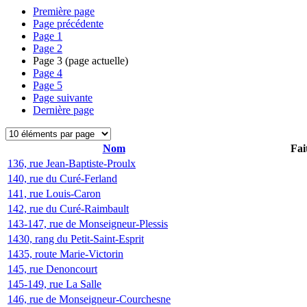
Première page
Page précédente
Page
1
Page
2
Page
3
(page actuelle)
Page
4
Page
5
Page suivante
Dernière page
Nom
Fai
136, rue Jean-Baptiste-Proulx
140, rue du Curé-Ferland
141, rue Louis-Caron
142, rue du Curé-Raimbault
143-147, rue de Monseigneur-Plessis
1430, rang du Petit-Saint-Esprit
1435, route Marie-Victorin
145, rue Denoncourt
145-149, rue La Salle
146, rue de Monseigneur-Courchesne