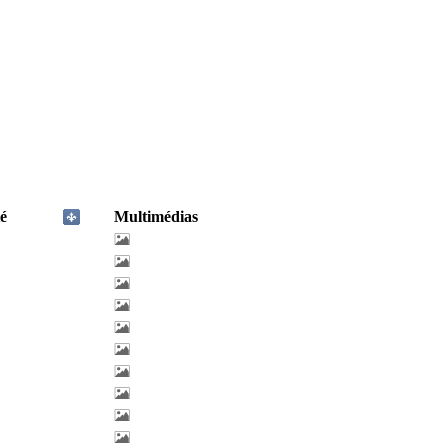
é
Multimédias