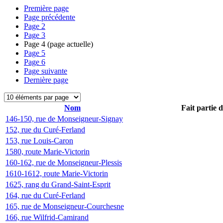
Première page
Page précédente
Page
2
Page
3
Page
4
(page actuelle)
Page
5
Page
6
Page suivante
Dernière page
Nom
Fait partie 
146-150, rue de Monseigneur-Signay
152, rue du Curé-Ferland
153, rue Louis-Caron
1580, route Marie-Victorin
160-162, rue de Monseigneur-Plessis
1610-1612, route Marie-Victorin
1625, rang du Grand-Saint-Esprit
164, rue du Curé-Ferland
165, rue de Monseigneur-Courchesne
166, rue Wilfrid-Camirand