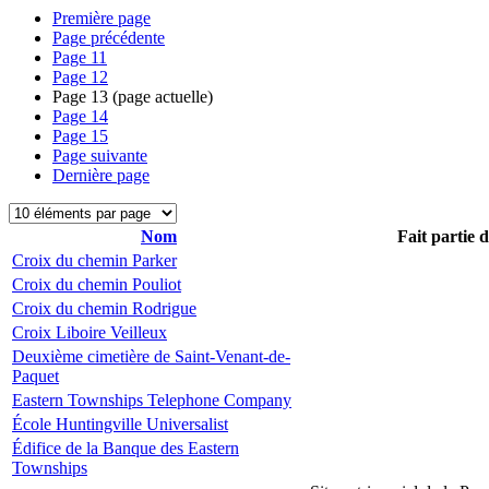
Première page
Page précédente
Page
11
Page
12
Page
13
(page actuelle)
Page
14
Page
15
Page suivante
Dernière page
Nom
Fait partie 
Croix du chemin Parker
Croix du chemin Pouliot
Croix du chemin Rodrigue
Croix Liboire Veilleux
Deuxième cimetière de Saint-Venant-de-
Paquet
Eastern Townships Telephone Company
École Huntingville Universalist
Édifice de la Banque des Eastern
Townships