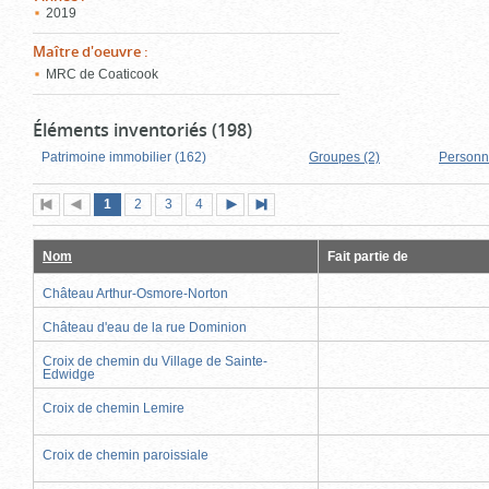
2019
Maître d'oeuvre
:
MRC de Coaticook
Éléments inventoriés (198)
Patrimoine immobilier (162)
Groupes (2)
Personn
Page
(page
Page
Page
Page
1
Première
2
Page
3
4
Page
Dernière
actuelle)
page
précédente
suivante
page
Nom
Fait partie de
Château Arthur-Osmore-Norton
Château d'eau de la rue Dominion
Croix de chemin du Village de Sainte-
Edwidge
Croix de chemin Lemire
Croix de chemin paroissiale