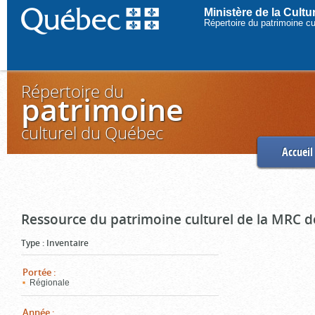
Ministère de la Cult
Répertoire du patrimoine c
Répertoire du
patrimoine
culturel du Québec
Accueil
Ressource du patrimoine culturel de la MRC d
Type
:
Inventaire
Portée
:
Régionale
Année
: