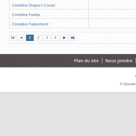
Cimetière Draper's Corner
Cimetière Fairfax
Cimetière Falkenhorst
Page
(page
Page
Page
Page
1
Première
2
Page
3
4
Page
Dernière
actuelle)
page
précédente
suivante
page
Plan du site
Nous joindre
© Gouver