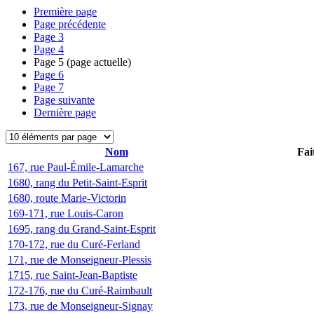
Première page
Page précédente
Page
3
Page
4
Page
5
(page actuelle)
Page
6
Page
7
Page suivante
Dernière page
Nom
Fai
167, rue Paul-Émile-Lamarche
1680, rang du Petit-Saint-Esprit
1680, route Marie-Victorin
169-171, rue Louis-Caron
1695, rang du Grand-Saint-Esprit
170-172, rue du Curé-Ferland
171, rue de Monseigneur-Plessis
1715, rue Saint-Jean-Baptiste
172-176, rue du Curé-Raimbault
173, rue de Monseigneur-Signay