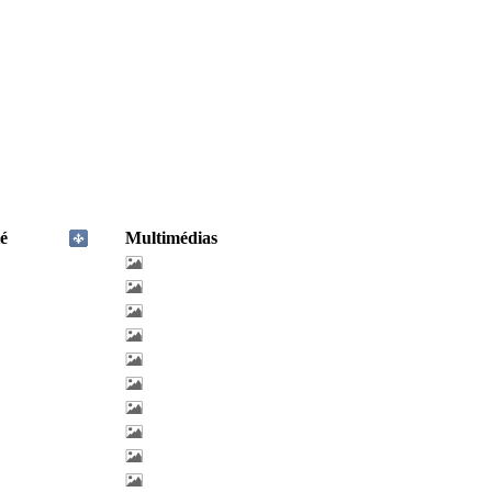
é
Multimédias