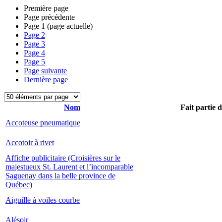
Première page
Page précédente
Page
1
(page actuelle)
Page
2
Page
3
Page
4
Page
5
Page suivante
Dernière page
Nom
Fait partie 
Accoteuse pneumatique
Accotoir à rivet
Affiche publicitaire (Croisières sur le
majestueux St. Laurent et l’incomparable
Saguenay dans la belle province de
Québec)
Aiguille à voiles courbe
Alésoir