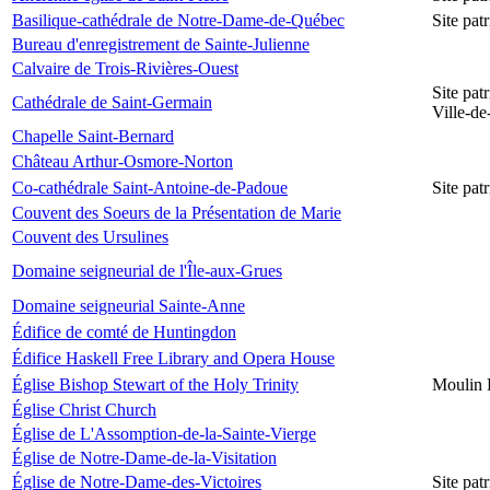
Basilique-cathédrale de Notre-Dame-de-Québec
Site pa
Bureau d'enregistrement de Sainte-Julienne
Calvaire de Trois-Rivières-Ouest
Site pat
Cathédrale de Saint-Germain
Ville-d
Chapelle Saint-Bernard
Château Arthur-Osmore-Norton
Co-cathédrale Saint-Antoine-de-Padoue
Site pat
Couvent des Soeurs de la Présentation de Marie
Couvent des Ursulines
Domaine seigneurial de l'Île-aux-Grues
Domaine seigneurial Sainte-Anne
Édifice de comté de Huntingdon
Édifice Haskell Free Library and Opera House
Église Bishop Stewart of the Holy Trinity
Moulin 
Église Christ Church
Église de L'Assomption-de-la-Sainte-Vierge
Église de Notre-Dame-de-la-Visitation
Église de Notre-Dame-des-Victoires
Site pat