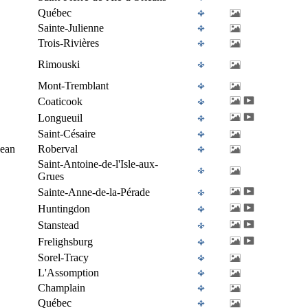
Québec
Sainte-Julienne
Trois-Rivières
Rimouski
Mont-Tremblant
Coaticook
Longueuil
Saint-Césaire
Jean
Roberval
Saint-Antoine-de-l'Isle-aux-
Grues
Sainte-Anne-de-la-Pérade
Huntingdon
Stanstead
Frelighsburg
Sorel-Tracy
L'Assomption
Champlain
Québec