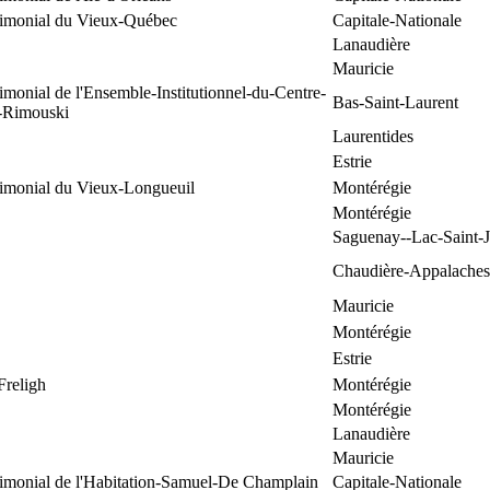
trimonial du Vieux-Québec
Capitale-Nationale
Lanaudière
Mauricie
rimonial de l'Ensemble-Institutionnel-du-Centre-
Bas-Saint-Laurent
e-Rimouski
Laurentides
Estrie
rimonial du Vieux-Longueuil
Montérégie
Montérégie
Saguenay--Lac-Saint-
Chaudière-Appalaches
Mauricie
Montérégie
Estrie
Freligh
Montérégie
Montérégie
Lanaudière
Mauricie
rimonial de l'Habitation-Samuel-De Champlain
Capitale-Nationale