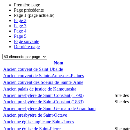
Première page
Page précédente
Page
1
(page actuelle)
Page
2
Page
3
Page
4
Page
5
Page suivante
Dernière page
Nom
Ancien couvent de Saint-Ubalde
Ancien couvent de Sainte-Anne-des-Plaines
Ancien couvent des Soeurs-de-Sainte-Anne
Ancien palais de justice de Kamouraska
Ancien presbytère de Saint-Constant (1790)
Site des
Ancien presbytère de Saint-Constant (1833)
Site des
Ancien presbytère de Saint-Germain-de-Grantham
Ancien presbytère de Saint-Octave
Ancienne église anglicane Saint-James
Ancienne église de Saint-Pierre
Site pat