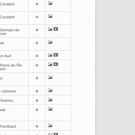
-Constant
-Constant
-Germain-de-
tham
et
am-Sud
Pierre-de-l'Île-
éans
ec
e-Julienne
Rivières
ski
Tremblant