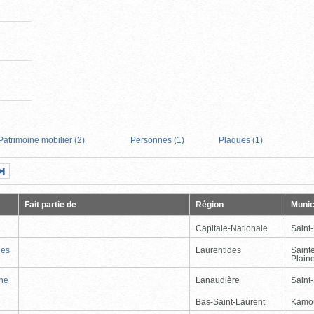
Patrimoine mobilier (2)
Personnes (1)
Plaques (1)
Page
Dernière
nte
page
Fait partie de
Région
Munic
Capitale-Nationale
Saint
nes
Laurentides
Saint
Plain
nne
Lanaudière
Saint
Bas-Saint-Laurent
Kamo