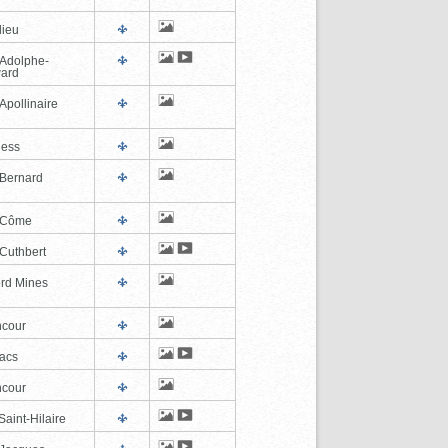
lieu
-Adolphe-
ard
Apollinaire
ness
-Bernard
-Côme
-Cuthbert
ord Mines
cour
lacs
cour
aint-Hilaire