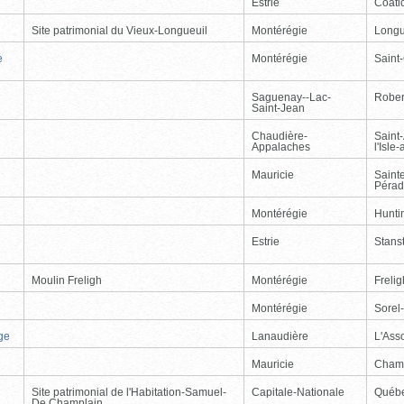
Estrie
Coati
Site patrimonial du Vieux-Longueuil
Montérégie
Longu
e
Montérégie
Saint
Saguenay--Lac-
Rober
Saint-Jean
Chaudière-
Saint
Appalaches
l'Isle
Mauricie
Saint
Péra
Montérégie
Hunti
Estrie
Stans
Moulin Freligh
Montérégie
Freli
Montérégie
Sorel
ge
Lanaudière
L'Ass
Mauricie
Cham
Site patrimonial de l'Habitation-Samuel-
Capitale-Nationale
Québ
De Champlain