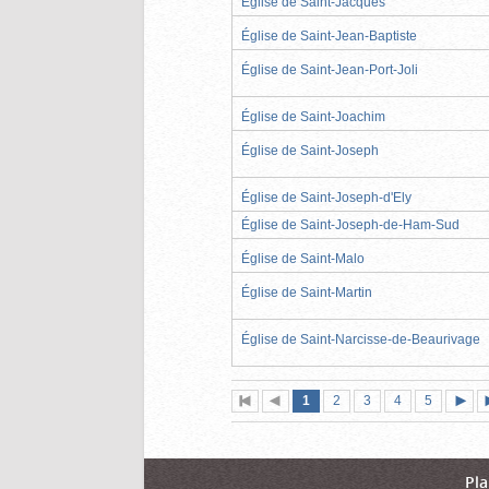
Église de Saint-Jacques
Église de Saint-Jean-Baptiste
Église de Saint-Jean-Port-Joli
Église de Saint-Joachim
Église de Saint-Joseph
Église de Saint-Joseph-d'Ely
Église de Saint-Joseph-de-Ham-Sud
Église de Saint-Malo
Église de Saint-Martin
Église de Saint-Narcisse-de-Beaurivage
Page
(page
Page
Page
Page
Page
1
Première
2
Page
3
4
5
actuelle)
page
précédente
suiva
Pla