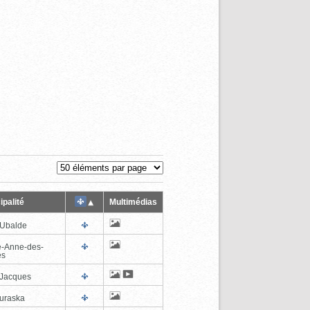
ipalité
Multimédias
-Ubalde
e-Anne-des-
es
-Jacques
uraska