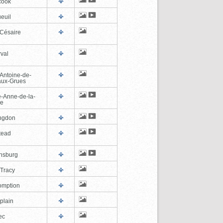
cook
euil
-Césaire
val
-Antoine-de-
-aux-Grues
e-Anne-de-la-
de
ngdon
tead
ghsburg
-Tracy
omption
plain
ec