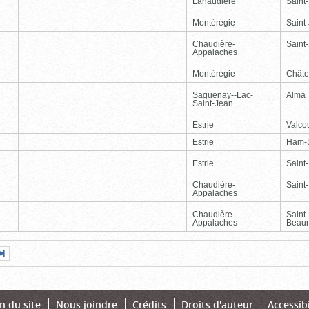
Lanaudière
Saint
Montérégie
Saint
Chaudière-
Saint-
Appalaches
Montérégie
Chât
Saguenay--Lac-
Alma
Saint-Jean
Estrie
Valcou
Estrie
Ham-
Estrie
Saint
Chaudière-
Saint-
Appalaches
Chaudière-
Saint
Appalaches
Beaur
Page
Dernière
nte
page
n du site
Nous joindre
Crédits
Droits d'auteur
Accessibi