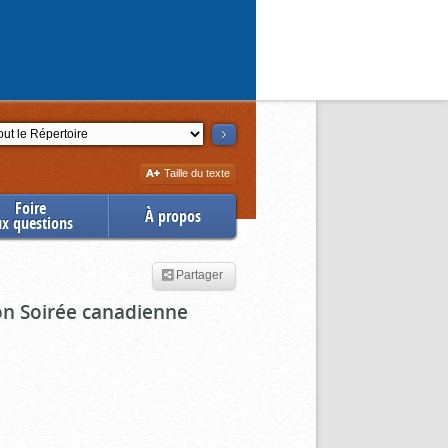
ction
Augmenter
Taille du texte
la
Foire
À propos
ux questions
Partager
ion Soirée canadienne