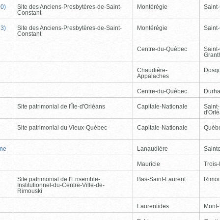
90)
Site des Anciens-Presbytères-de-Saint-
Montérégie
Saint
Constant
33)
Site des Anciens-Presbytères-de-Saint-
Montérégie
Saint
Constant
Centre-du-Québec
Saint
Gran
Chaudière-
Dosqu
Appalaches
Centre-du-Québec
Durh
Site patrimonial de l'Île-d'Orléans
Capitale-Nationale
Saint-
d'Orl
Site patrimonial du Vieux-Québec
Capitale-Nationale
Québ
nne
Lanaudière
Saint
Mauricie
Trois-
Site patrimonial de l'Ensemble-
Bas-Saint-Laurent
Rimou
Institutionnel-du-Centre-Ville-de-
Rimouski
Laurentides
Mont-