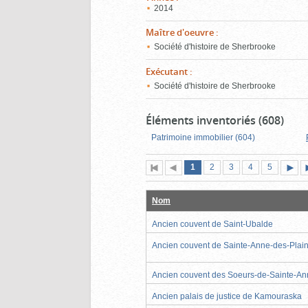
2014
Maître d'oeuvre
:
Société d'histoire de Sherbrooke
Exécutant
:
Société d'histoire de Sherbrooke
Éléments inventoriés (608)
Patrimoine immobilier (604)
Page
(page
Page
Page
Page
Page
1
Première
2
Page
3
4
5
actuelle)
page
précédente
suiva
Nom
Ancien couvent de Saint-Ubalde
Ancien couvent de Sainte-Anne-des-Plai
Ancien couvent des Soeurs-de-Sainte-A
Ancien palais de justice de Kamouraska