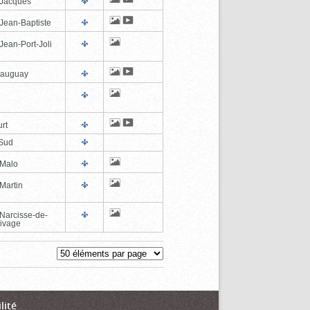
-Jacques
-Jean-Baptiste
Jean-Port-Joli
eauguay
rt
Sud
-Malo
Martin
-Narcisse-de-
ivage
lité