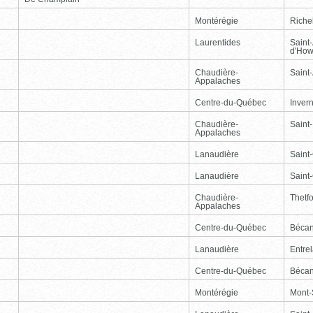
Montérégie
Riche
Laurentides
Saint
d'How
Chaudière-
Saint-
Appalaches
Centre-du-Québec
Inver
Chaudière-
Saint
Appalaches
Lanaudière
Saint
Lanaudière
Saint
Chaudière-
Thetf
Appalaches
Centre-du-Québec
Bécan
Lanaudière
Entre
Centre-du-Québec
Bécan
Montérégie
Mont-S