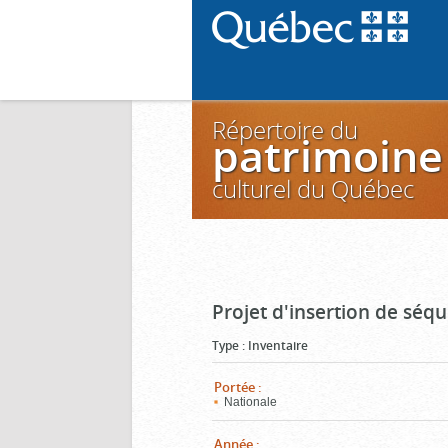
Répertoire du
patrimoine
culturel du Québec
Projet d'insertion de séq
Type
:
Inventaire
Portée
:
Nationale
Année
: