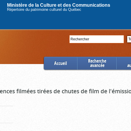
Ministère de la Culture et des Communications
Répertoire du patrimoine culturel du Québec
Rechercher
Se
Recherche
Accueil
avancée
a
uences filmées tirées de chutes de film de l'émiss