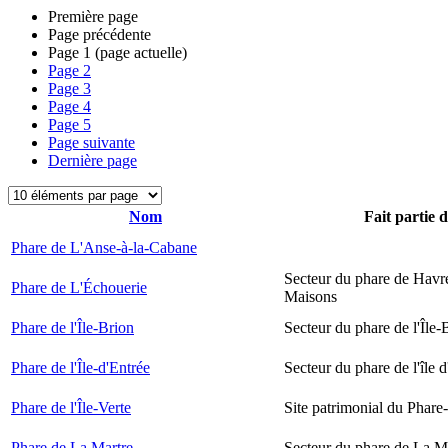
Première page
Page précédente
Page
1
(page actuelle)
Page
2
Page
3
Page
4
Page
5
Page suivante
Dernière page
Nom
Fait partie 
Phare de L'Anse-à-la-Cabane
Secteur du phare de Havr
Phare de L'Échouerie
Maisons
Phare de l'Île-Brion
Secteur du phare de l'Île-
Phare de l'Île-d'Entrée
Secteur du phare de l'île 
Phare de l'Île-Verte
Site patrimonial du Phare-
Phare de La Martre
Secteur du phare de La M