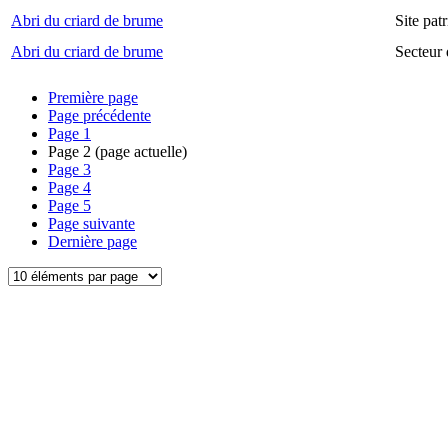
Abri du criard de brume
Site pa
Abri du criard de brume
Secteur
Première page
Page précédente
Page
1
Page
2
(page actuelle)
Page
3
Page
4
Page
5
Page suivante
Dernière page