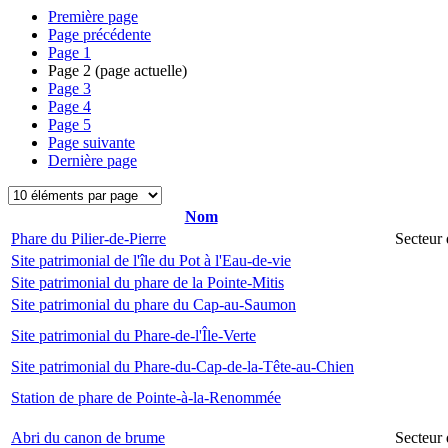
Première page
Page précédente
Page
1
Page
2
(page actuelle)
Page
3
Page
4
Page
5
Page suivante
Dernière page
Nom
Phare du Pilier-de-Pierre
Secteur 
Site patrimonial de l'île du Pot à l'Eau-de-vie
Site patrimonial du phare de la Pointe-Mitis
Site patrimonial du phare du Cap-au-Saumon
Site patrimonial du Phare-de-l'Île-Verte
Site patrimonial du Phare-du-Cap-de-la-Tête-au-Chien
Station de phare de Pointe-à-la-Renommée
Abri du canon de brume
Secteur