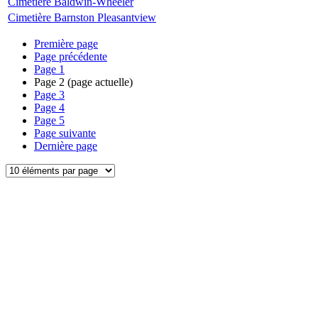
Cimetière Baldwin-Wheeler
Cimetière Barnston Pleasantview
Première page
Page précédente
Page
1
Page
2
(page actuelle)
Page
3
Page
4
Page
5
Page suivante
Dernière page