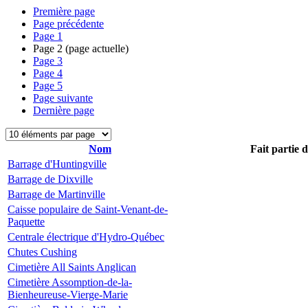
Première page
Page précédente
Page
1
Page
2
(page actuelle)
Page
3
Page
4
Page
5
Page suivante
Dernière page
Nom
Fait partie 
Barrage d'Huntingville
Barrage de Dixville
Barrage de Martinville
Caisse populaire de Saint-Venant-de-
Paquette
Centrale électrique d'Hydro-Québec
Chutes Cushing
Cimetière All Saints Anglican
Cimetière Assomption-de-la-
Bienheureuse-Vierge-Marie