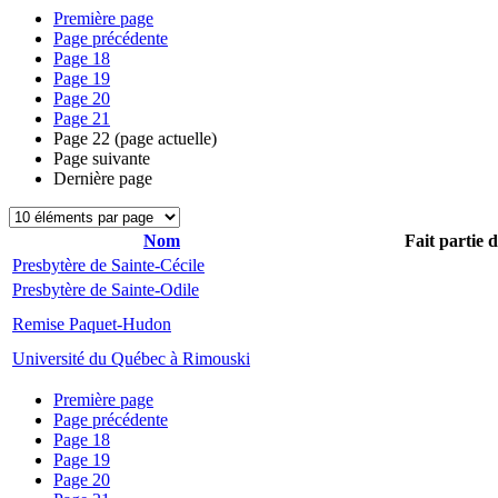
Première page
Page précédente
Page
18
Page
19
Page
20
Page
21
Page
22
(page actuelle)
Page suivante
Dernière page
Nom
Fait partie 
Presbytère de Sainte-Cécile
Presbytère de Sainte-Odile
Remise Paquet-Hudon
Université du Québec à Rimouski
Première page
Page précédente
Page
18
Page
19
Page
20