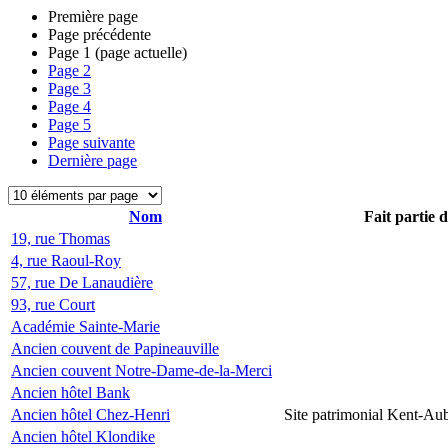
Première page
Page précédente
Page
1
(page actuelle)
Page
2
Page
3
Page
4
Page
5
Page suivante
Dernière page
Nom
Fait partie 
19, rue Thomas
4, rue Raoul-Roy
57, rue De Lanaudière
93, rue Court
Académie Sainte-Marie
Ancien couvent de Papineauville
Ancien couvent Notre-Dame-de-la-Merci
Ancien hôtel Bank
Ancien hôtel Chez-Henri
Site patrimonial Kent-Au
Ancien hôtel Klondike