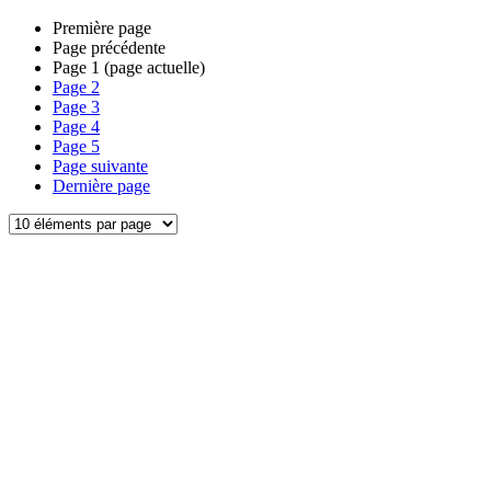
Première page
Page précédente
Page
1
(page actuelle)
Page
2
Page
3
Page
4
Page
5
Page suivante
Dernière page