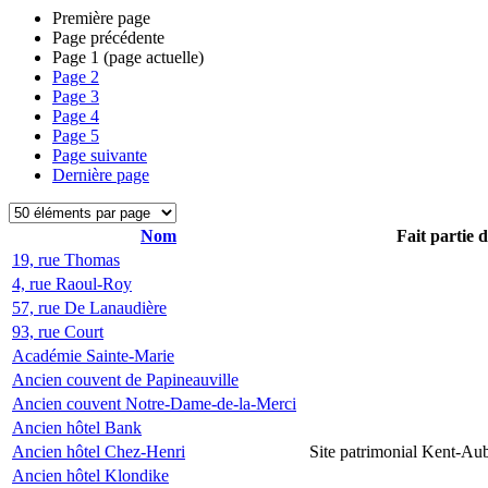
Première page
Page précédente
Page
1
(page actuelle)
Page
2
Page
3
Page
4
Page
5
Page suivante
Dernière page
Nom
Fait partie 
19, rue Thomas
4, rue Raoul-Roy
57, rue De Lanaudière
93, rue Court
Académie Sainte-Marie
Ancien couvent de Papineauville
Ancien couvent Notre-Dame-de-la-Merci
Ancien hôtel Bank
Ancien hôtel Chez-Henri
Site patrimonial Kent-Au
Ancien hôtel Klondike