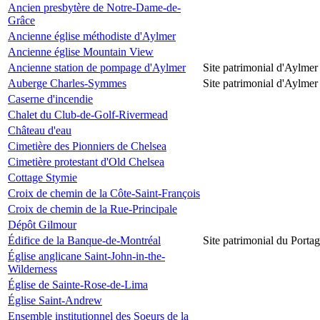
Ancien presbytère de Notre-Dame-de-
Grâce
Ancienne église méthodiste d'Aylmer
Ancienne église Mountain View
Ancienne station de pompage d'Aylmer
Site patrimonial d'Aylmer
Auberge Charles-Symmes
Site patrimonial d'Aylmer
Caserne d'incendie
Chalet du Club-de-Golf-Rivermead
Château d'eau
Cimetière des Pionniers de Chelsea
Cimetière protestant d'Old Chelsea
Cottage Stymie
Croix de chemin de la Côte-Saint-François
Croix de chemin de la Rue-Principale
Dépôt Gilmour
Édifice de la Banque-de-Montréal
Site patrimonial du Porta
Église anglicane Saint-John-in-the-
Wilderness
Église de Sainte-Rose-de-Lima
Église Saint-Andrew
Ensemble institutionnel des Soeurs de la