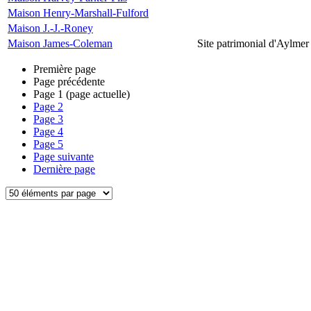
Maison Henry-Marshall-Fulford
Maison J.-J.-Roney
Maison James-Coleman
Site patrimonial d'Aylmer
Première page
Page précédente
Page
1
(page actuelle)
Page
2
Page
3
Page
4
Page
5
Page suivante
Dernière page