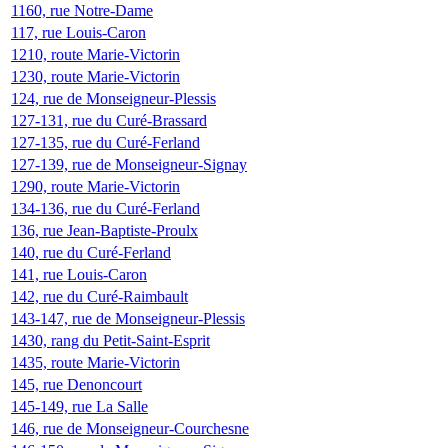
1160, rue Notre-Dame
117, rue Louis-Caron
1210, route Marie-Victorin
1230, route Marie-Victorin
124, rue de Monseigneur-Plessis
127-131, rue du Curé-Brassard
127-135, rue du Curé-Ferland
127-139, rue de Monseigneur-Signay
1290, route Marie-Victorin
134-136, rue du Curé-Ferland
136, rue Jean-Baptiste-Proulx
140, rue du Curé-Ferland
141, rue Louis-Caron
142, rue du Curé-Raimbault
143-147, rue de Monseigneur-Plessis
1430, rang du Petit-Saint-Esprit
1435, route Marie-Victorin
145, rue Denoncourt
145-149, rue La Salle
146, rue de Monseigneur-Courchesne