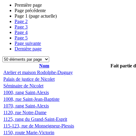
Première page
Page précédente
Page
1
(page actuelle)
Page
2
Page
3
Page
4
Page
5
Page suivante
Dernière page
Nom
Fait partie 
Atelier et maison Rodolphe-Duguay
Palais de justice de Nicolet
Séminaire de Nicolet
1000, rang Saint-Alexis
1008, rue Saint-Jean-Baptiste
1070, rang Saint-Alexis
1120, rue Notre-Dame
1125, rang du Grand-Saint-Esprit
115-123, rue de Monseigneur-Plessis
1150, route Marie-Victorin