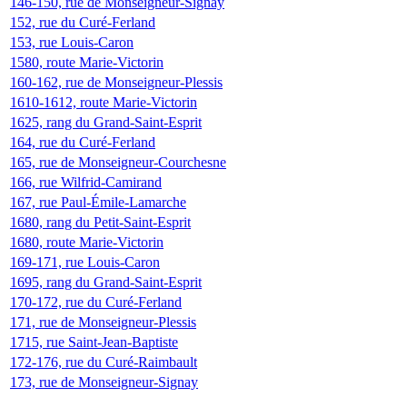
146-150, rue de Monseigneur-Signay
152, rue du Curé-Ferland
153, rue Louis-Caron
1580, route Marie-Victorin
160-162, rue de Monseigneur-Plessis
1610-1612, route Marie-Victorin
1625, rang du Grand-Saint-Esprit
164, rue du Curé-Ferland
165, rue de Monseigneur-Courchesne
166, rue Wilfrid-Camirand
167, rue Paul-Émile-Lamarche
1680, rang du Petit-Saint-Esprit
1680, route Marie-Victorin
169-171, rue Louis-Caron
1695, rang du Grand-Saint-Esprit
170-172, rue du Curé-Ferland
171, rue de Monseigneur-Plessis
1715, rue Saint-Jean-Baptiste
172-176, rue du Curé-Raimbault
173, rue de Monseigneur-Signay