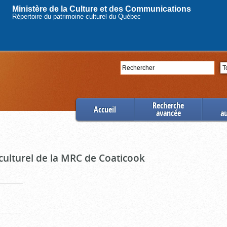
Ministère de la Culture et des Communications
Répertoire du patrimoine culturel du Québec
Rechercher
Se
Recherche
Accueil
avancée
a
culturel de la MRC de Coaticook