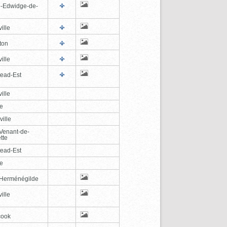
e-Edwidge-de-
n
ille
ton
ille
tead-Est
ille
le
ville
-Venant-de-
tte
tead-Est
le
-Herménégilde
ille
cook