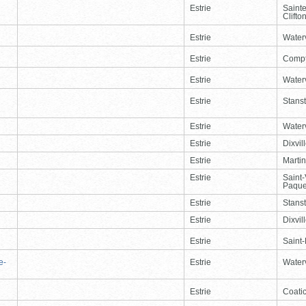
Estrie
Saint
Clifto
Estrie
Waterv
Estrie
Comp
Estrie
Waterv
Estrie
Stans
Estrie
Waterv
Estrie
Dixvil
Estrie
Martin
Estrie
Saint
Paque
Estrie
Stans
Estrie
Dixvil
Estrie
Saint
e-
Estrie
Waterv
Estrie
Coati