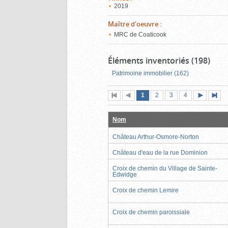
2019
Maître d'oeuvre
:
MRC de Coaticook
Éléments inventoriés (198)
Patrimoine immobilier (162)
Page
(page
Page
Page
Page
1
Première
2
Page
3
4
actuelle)
page
précédente
suivante
page
Nom
Château Arthur-Osmore-Norton
Château d'eau de la rue Dominion
Croix de chemin du Village de Sainte-
Edwidge
Croix de chemin Lemire
Croix de chemin paroissiale