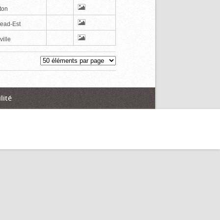
ton
tead-Est
ville
lité