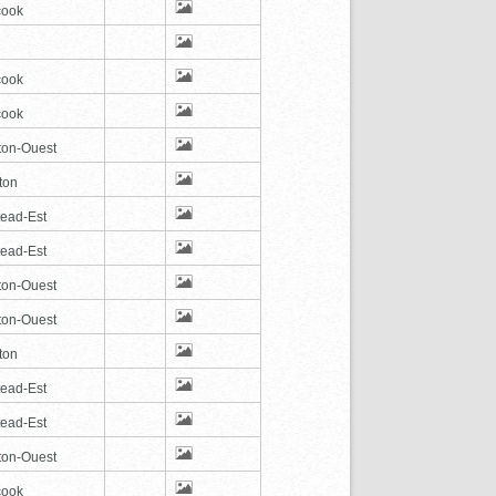
cook
cook
cook
ton-Ouest
ton
tead-Est
tead-Est
ton-Ouest
ton-Ouest
ton
tead-Est
tead-Est
ton-Ouest
cook