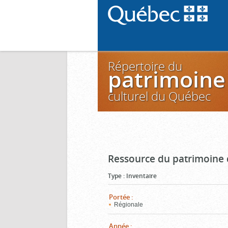
Répertoire du
patrimoine
culturel du Québec
Ressource du patrimoine 
Type
:
Inventaire
Portée
:
Régionale
Année
: