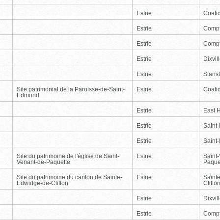
Estrie
Coati
Estrie
Comp
Estrie
Comp
Estrie
Dixvil
Estrie
Stans
Site patrimonial de la Paroisse-de-Saint-
Estrie
Coati
Edmond
Estrie
East 
Estrie
Saint
Estrie
Saint
Site du patrimoine de l'église de Saint-
Estrie
Saint
Venant-de-Paquette
Paque
Site du patrimoine du canton de Sainte-
Estrie
Saint
Edwidge-de-Clifton
Clifto
Estrie
Dixvil
Estrie
Comp