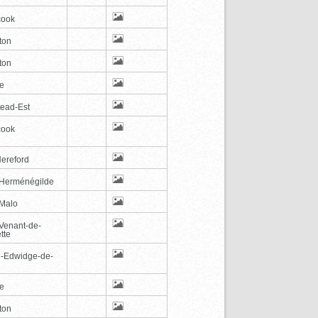
cook
ton
ton
le
tead-Est
cook
Hereford
-Herménégilde
-Malo
-Venant-de-
tte
e-Edwidge-de-
n
le
ton