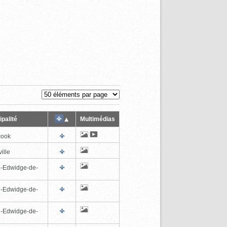
palité
Multimédias
cook
ille
e-Edwidge-de-
n
e-Edwidge-de-
n
e-Edwidge-de-
n