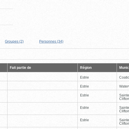
Groupes (2)
Personnes (34)
Page
Dernière
Fait partie de
Région
Munici
Estrie
Coati
Estrie
Waterv
Estrie
Saint
Clifto
Estrie
Saint
Clifto
Estrie
Saint
Clifto