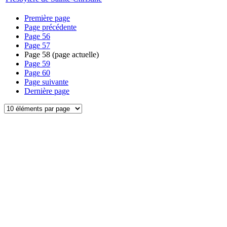
Première page
Page précédente
Page
56
Page
57
Page
58
(page actuelle)
Page
59
Page
60
Page suivante
Dernière page