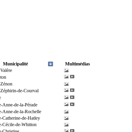
Municipalité
Multimédias
-Valère
ton
-Zénon
-Zéphirin-de-Courval
r
e-Anne-de-la-Pérade
e-Anne-de-la-Rochelle
e-Catherine-de-Hatley
e-Cécile-de-Whitton
e-Christine