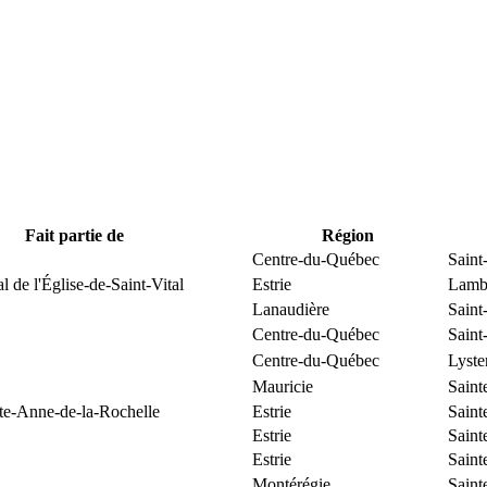
Fait partie de
Région
Centre-du-Québec
Saint
l de l'Église-de-Saint-Vital
Estrie
Lamb
Lanaudière
Saint
Centre-du-Québec
Saint
Centre-du-Québec
Lyste
Mauricie
Saint
nte-Anne-de-la-Rochelle
Estrie
Saint
Estrie
Saint
Estrie
Saint
Montérégie
Saint