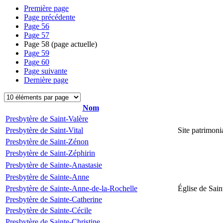
Première page
Page précédente
Page
56
Page
57
Page
58
(page actuelle)
Page
59
Page
60
Page suivante
Dernière page
Nom
Presbytère de Saint-Valère
Presbytère de Saint-Vital
Site patrimonia
Presbytère de Saint-Zénon
Presbytère de Saint-Zéphirin
Presbytère de Sainte-Anastasie
Presbytère de Sainte-Anne
Presbytère de Sainte-Anne-de-la-Rochelle
Église de Sai
Presbytère de Sainte-Catherine
Presbytère de Sainte-Cécile
Presbytère de Sainte-Christine