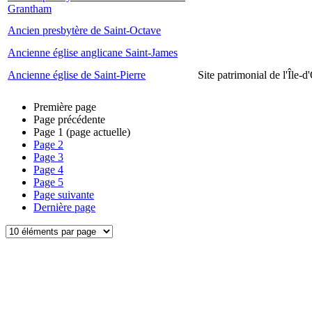
Grantham
Ancien presbytère de Saint-Octave
Ancienne église anglicane Saint-James
Ancienne église de Saint-Pierre
Site patrimonial de l'Île-d
Première page
Page précédente
Page
1
(page actuelle)
Page
2
Page
3
Page
4
Page
5
Page suivante
Dernière page