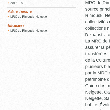
MRC de Rimou
2012 - 2013
source princ
Maître d'oeuvre
:
Rimouski-Nei
MRC de Rimouski-Neigette
collectivité
Exécutant
:
collections 
MRC de Rimouski-Neigette
l'exhaustivit
La MRC de Ri
assurer la p
transférées 
de la Cultur
plusieurs bi
par la MRC d
patrimoine d
Guide des ma
Neigette, C
Neigette, Sa
habite, Éval