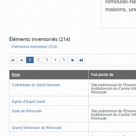
Rimouski-Nei
maisons, une
Éléments inventoriés (214)
Patrimoine immobilier (214)
Page
(page
Page
Page
Page
Page
1
Première
2
Page
3
4
5
Page
Dernière
actuelle)
page
précédente
suivante
page
Nom
Fait partie de
Cathédrale de Saint-Germain
Site patrimonial de l'Ensem
Institutionnel-du-Centre-Vil
Rimouski
Église d'Esprit-Saint
Gare de Rimouski
Site patrimonial de l'Ensem
Institutionnel-du-Centre-Vil
Rimouski
Grand Séminaire de Rimouski