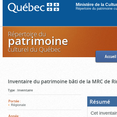
Ministère de la Cult
Répertoire du patrimoine c
Répertoire du
patrimoine
culturel du Québec
Accueil
Inventaire du patrimoine bâti de la MRC de R
Type
:
Inventaire
Résumé
(Boi
Portée
:
ouve
Régionale
cliq
pou
Cet inventai
ferm
Année
: