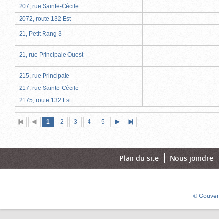
207, rue Sainte-Cécile
2072, route 132 Est
21, Petit Rang 3
21, rue Principale Ouest
215, rue Principale
217, rue Sainte-Cécile
2175, route 132 Est
Page
(page
Page
Page
Page
Page
1
Première
2
Page
3
4
5
Page
Dernière
actuelle)
page
précédente
suivante
page
Plan du site
Nous joindre
© Gouver