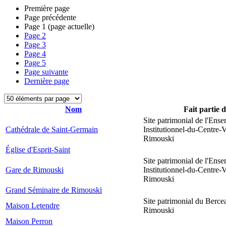
Première page
Page précédente
Page
1
(page actuelle)
Page
2
Page
3
Page
4
Page
5
Page suivante
Dernière page
Nom
Fait partie 
Site patrimonial de l'Ens
Cathédrale de Saint-Germain
Institutionnel-du-Centre-V
Rimouski
Église d'Esprit-Saint
Site patrimonial de l'Ens
Gare de Rimouski
Institutionnel-du-Centre-V
Rimouski
Grand Séminaire de Rimouski
Site patrimonial du Berce
Maison Letendre
Rimouski
Maison Perron