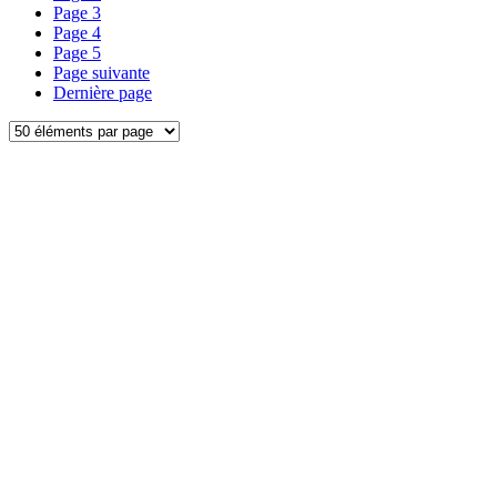
Page
3
Page
4
Page
5
Page suivante
Dernière page