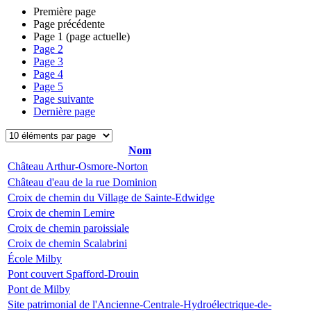
Première page
Page précédente
Page
1
(page actuelle)
Page
2
Page
3
Page
4
Page
5
Page suivante
Dernière page
Nom
Château Arthur-Osmore-Norton
Château d'eau de la rue Dominion
Croix de chemin du Village de Sainte-Edwidge
Croix de chemin Lemire
Croix de chemin paroissiale
Croix de chemin Scalabrini
École Milby
Pont couvert Spafford-Drouin
Pont de Milby
Site patrimonial de l'Ancienne-Centrale-Hydroélectrique-de-