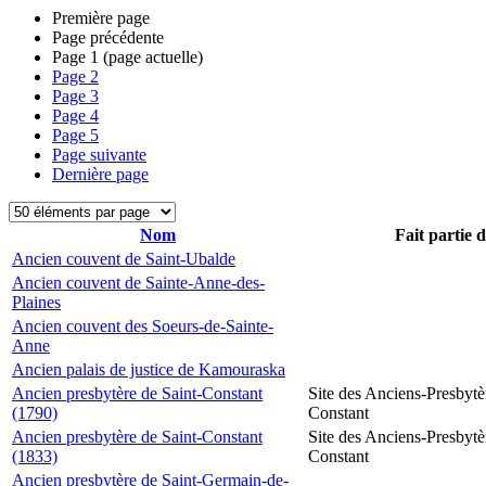
Première page
Page précédente
Page
1
(page actuelle)
Page
2
Page
3
Page
4
Page
5
Page suivante
Dernière page
Nom
Fait partie 
Ancien couvent de Saint-Ubalde
Ancien couvent de Sainte-Anne-des-
Plaines
Ancien couvent des Soeurs-de-Sainte-
Anne
Ancien palais de justice de Kamouraska
Ancien presbytère de Saint-Constant
Site des Anciens-Presbytè
(1790)
Constant
Ancien presbytère de Saint-Constant
Site des Anciens-Presbytè
(1833)
Constant
Ancien presbytère de Saint-Germain-de-