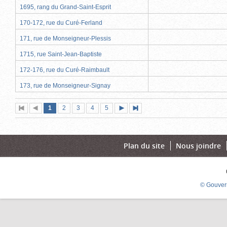
1695, rang du Grand-Saint-Esprit
170-172, rue du Curé-Ferland
171, rue de Monseigneur-Plessis
1715, rue Saint-Jean-Baptiste
172-176, rue du Curé-Raimbault
173, rue de Monseigneur-Signay
Page
(page
Page
Page
Page
Page
1
Première
2
Page
3
4
5
Page
Dernière
actuelle)
page
précédente
suivante
page
Plan du site
Nous joindre
© Gouver