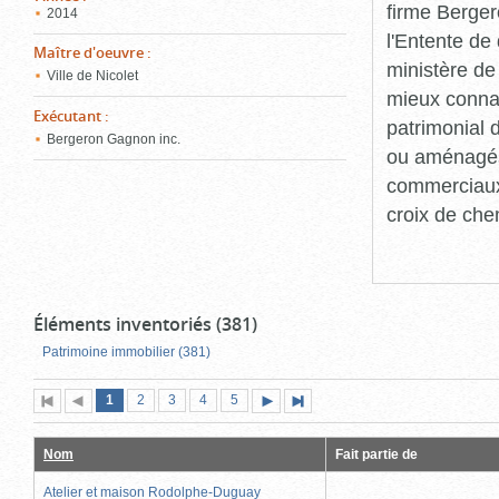
firme Berger
2014
l'Entente de 
Maître d'oeuvre
:
ministère de
Ville de Nicolet
mieux connaît
Exécutant
:
patrimonial d
Bergeron Gagnon inc.
ou aménagés 
commerciaux, 
croix de che
Éléments inventoriés (381)
Patrimoine immobilier (381)
Page
(page
Page
Page
Page
Page
1
Première
2
Page
3
4
5
Page
Dernière
actuelle)
page
précédente
suivante
page
Nom
Fait partie de
Atelier et maison Rodolphe-Duguay