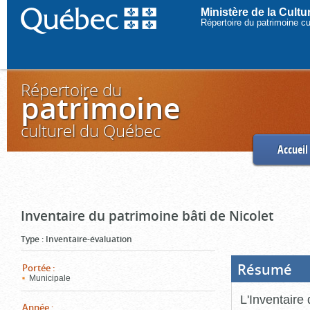
Ministère de la Cult
Répertoire du patrimoine c
Répertoire du
patrimoine
culturel du Québec
Accueil
Inventaire du patrimoine bâti de Nicolet
Type
:
Inventaire-évaluation
Résumé
(Boi
Portée
:
ouve
Municipale
cliq
pou
L'Inventaire 
ferm
Année
: