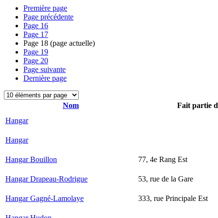
Première page
Page précédente
Page
16
Page
17
Page
18
(page actuelle)
Page
19
Page
20
Page suivante
Dernière page
Nom
Fait partie 
Hangar
Hangar
Hangar Bouillon
77, 4e Rang Est
Hangar Drapeau-Rodrigue
53, rue de la Gare
Hangar Gagné-Lamolaye
333, rue Principale Est
Hangar Hudon