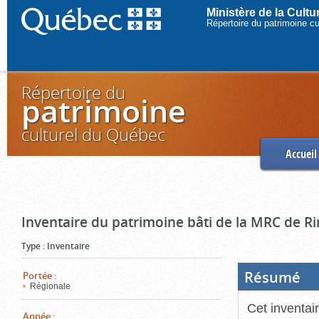
Ministère de la Cult
Répertoire du patrimoine c
Répertoire du
patrimoine
culturel du Québec
Accueil
Inventaire du patrimoine bâti de la MRC de R
Type
:
Inventaire
Résumé
(Boi
Portée
:
ouve
Régionale
cliq
pou
Cet inventai
ferm
Année
: