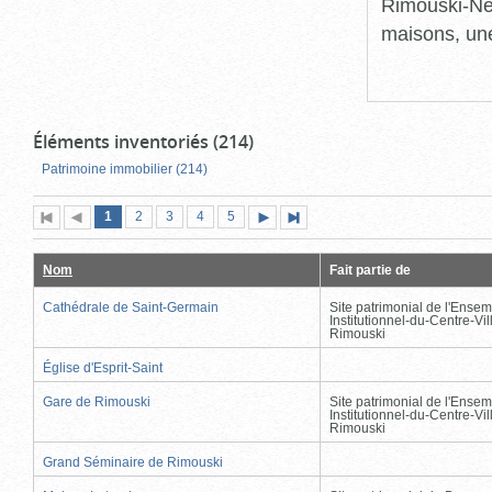
Rimouski-Nei
maisons, une
Éléments inventoriés (214)
Patrimoine immobilier (214)
Page
(page
Page
Page
Page
Page
1
Première
2
Page
3
4
5
Page
Dernière
actuelle)
page
précédente
suivante
page
Nom
Fait partie de
Cathédrale de Saint-Germain
Site patrimonial de l'Ensem
Institutionnel-du-Centre-Vil
Rimouski
Église d'Esprit-Saint
Gare de Rimouski
Site patrimonial de l'Ensem
Institutionnel-du-Centre-Vil
Rimouski
Grand Séminaire de Rimouski