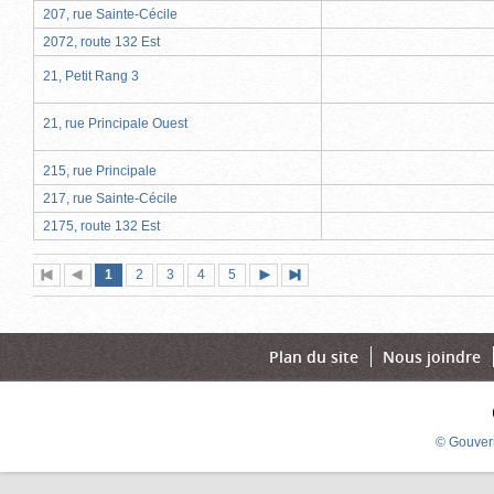
207, rue Sainte-Cécile
2072, route 132 Est
21, Petit Rang 3
21, rue Principale Ouest
215, rue Principale
217, rue Sainte-Cécile
2175, route 132 Est
Page
(page
Page
Page
Page
Page
1
Première
2
Page
3
4
5
Page
Dernière
actuelle)
page
précédente
suivante
page
Plan du site
Nous joindre
© Gouver