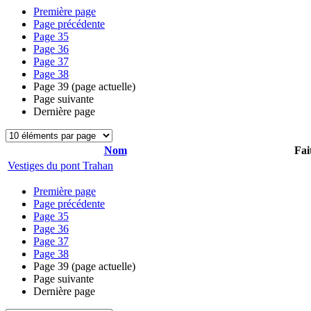
Première page
Page précédente
Page
35
Page
36
Page
37
Page
38
Page
39
(page actuelle)
Page suivante
Dernière page
Nom
Fai
Vestiges du pont Trahan
Première page
Page précédente
Page
35
Page
36
Page
37
Page
38
Page
39
(page actuelle)
Page suivante
Dernière page