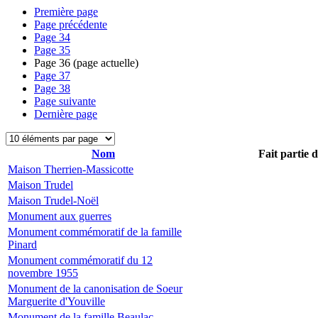
Première page
Page précédente
Page
34
Page
35
Page
36
(page actuelle)
Page
37
Page
38
Page suivante
Dernière page
Nom
Fait partie 
Maison Therrien-Massicotte
Maison Trudel
Maison Trudel-Noël
Monument aux guerres
Monument commémoratif de la famille
Pinard
Monument commémoratif du 12
novembre 1955
Monument de la canonisation de Soeur
Marguerite d'Youville
Monument de la famille Beaulac