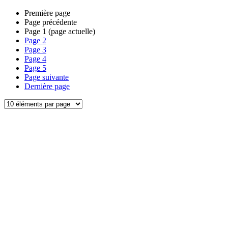
Première page
Page précédente
Page
1
(page actuelle)
Page
2
Page
3
Page
4
Page
5
Page suivante
Dernière page