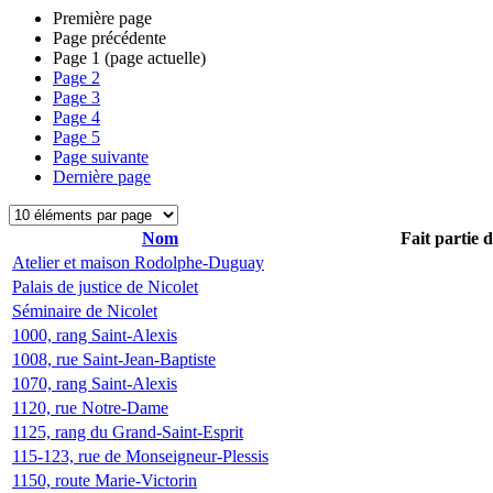
Première page
Page précédente
Page
1
(page actuelle)
Page
2
Page
3
Page
4
Page
5
Page suivante
Dernière page
Nom
Fait partie 
Atelier et maison Rodolphe-Duguay
Palais de justice de Nicolet
Séminaire de Nicolet
1000, rang Saint-Alexis
1008, rue Saint-Jean-Baptiste
1070, rang Saint-Alexis
1120, rue Notre-Dame
1125, rang du Grand-Saint-Esprit
115-123, rue de Monseigneur-Plessis
1150, route Marie-Victorin