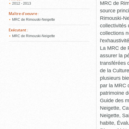
MRC de Rimou
2012 - 2013
source princ
Maître d'oeuvre
:
Rimouski-Nei
MRC de Rimouski-Neigette
collectivité
Exécutant
:
collections 
MRC de Rimouski-Neigette
l'exhaustivit
La MRC de Ri
assurer la p
transférées 
de la Cultur
plusieurs bi
par la MRC d
patrimoine d
Guide des ma
Neigette, C
Neigette, Sa
habite, Éval