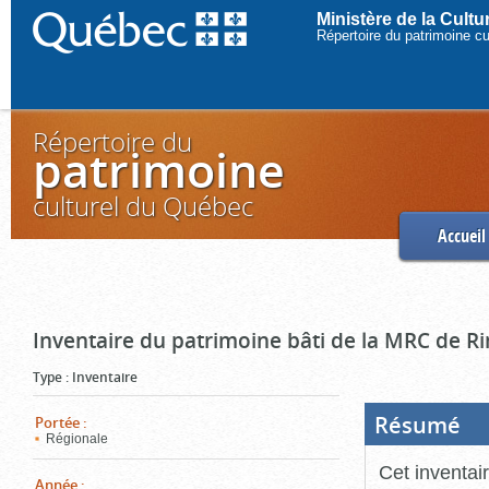
Ministère de la Cult
Répertoire du patrimoine c
Répertoire du
patrimoine
culturel du Québec
Accueil
Inventaire du patrimoine bâti de la MRC de R
Type
:
Inventaire
Résumé
(Boi
Portée
:
ouve
Régionale
cliq
pou
Cet inventai
ferm
Année
: