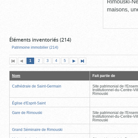
Rimouski-Nei
maisons, une
Éléments inventoriés (214)
Patrimoine immobilier (214)
Page
(page
Page
Page
Page
Page
1
Première
2
Page
3
4
5
Page
Dernière
actuelle)
page
précédente
suivante
page
Nom
Fait partie de
Cathédrale de Saint-Germain
Site patrimonial de l'Ensem
Institutionnel-du-Centre-Vil
Rimouski
Église d'Esprit-Saint
Gare de Rimouski
Site patrimonial de l'Ensem
Institutionnel-du-Centre-Vil
Rimouski
Grand Séminaire de Rimouski