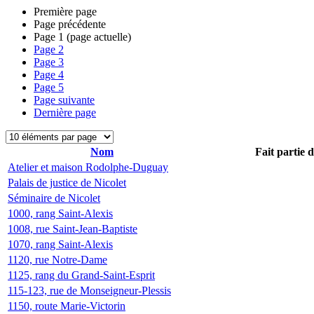
Première page
Page précédente
Page
1
(page actuelle)
Page
2
Page
3
Page
4
Page
5
Page suivante
Dernière page
Nom
Fait partie 
Atelier et maison Rodolphe-Duguay
Palais de justice de Nicolet
Séminaire de Nicolet
1000, rang Saint-Alexis
1008, rue Saint-Jean-Baptiste
1070, rang Saint-Alexis
1120, rue Notre-Dame
1125, rang du Grand-Saint-Esprit
115-123, rue de Monseigneur-Plessis
1150, route Marie-Victorin