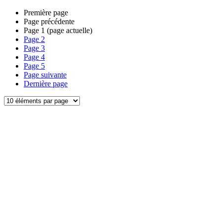
Première page
Page précédente
Page
1
(page actuelle)
Page
2
Page
3
Page
4
Page
5
Page suivante
Dernière page