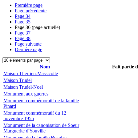
Première page
Page précédente
Page
34
Page
35
Page
36
(page actuelle)
Page
37
Page
38
Page suivante
Dernière page
Nom
Fait partie 
Maison Therrien-Massicotte
Maison Trudel
Maison Trudel-Noël
Monument aux guerres
Monument commémoratif de la famille
Pinard
Monument commémoratif du 12
novembre 1955
Monument de la canonisation de Soeur
Marguerite d'Youville
Monument de la famille Beaulac