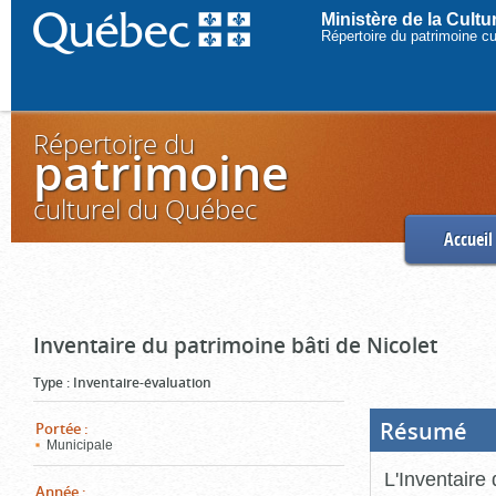
Ministère de la Cult
Répertoire du patrimoine c
Répertoire du
patrimoine
culturel du Québec
Accueil
Inventaire du patrimoine bâti de Nicolet
Type
:
Inventaire-évaluation
Résumé
(Boi
Portée
:
ouve
Municipale
cliq
pou
L'Inventaire 
ferm
Année
: