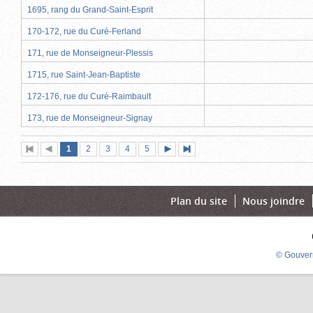
1695, rang du Grand-Saint-Esprit
170-172, rue du Curé-Ferland
171, rue de Monseigneur-Plessis
1715, rue Saint-Jean-Baptiste
172-176, rue du Curé-Raimbault
173, rue de Monseigneur-Signay
Page
(page
Page
Page
Page
Page
1
Première
2
Page
3
4
5
Page
Dernière
actuelle)
page
précédente
suivante
page
Plan du site
Nous joindre
© Gouver