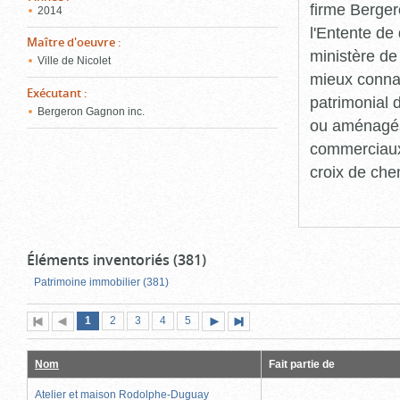
firme Berger
2014
l'Entente de 
Maître d'oeuvre
:
ministère de
Ville de Nicolet
mieux connaît
Exécutant
:
patrimonial d
Bergeron Gagnon inc.
ou aménagés 
commerciaux, 
croix de che
Éléments inventoriés (381)
Patrimoine immobilier (381)
Page
(page
Page
Page
Page
Page
1
Première
2
Page
3
4
5
Page
Dernière
actuelle)
page
précédente
suivante
page
Nom
Fait partie de
Atelier et maison Rodolphe-Duguay