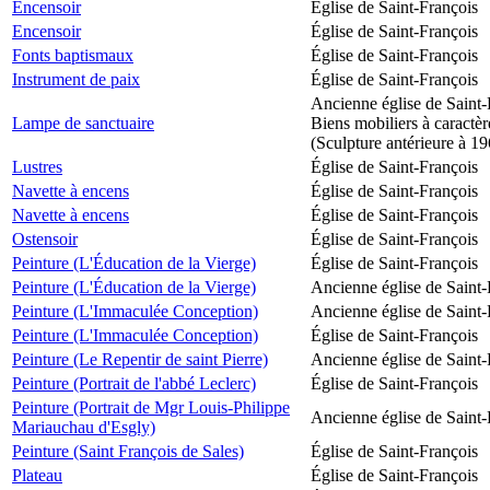
Encensoir
Église de Saint-François
Encensoir
Église de Saint-François
Fonts baptismaux
Église de Saint-François
Instrument de paix
Église de Saint-François
Ancienne église de Saint-
Lampe de sanctuaire
Biens mobiliers à caractèr
(Sculpture antérieure à 1
Lustres
Église de Saint-François
Navette à encens
Église de Saint-François
Navette à encens
Église de Saint-François
Ostensoir
Église de Saint-François
Peinture (L'Éducation de la Vierge)
Église de Saint-François
Peinture (L'Éducation de la Vierge)
Ancienne église de Saint-
Peinture (L'Immaculée Conception)
Ancienne église de Saint-
Peinture (L'Immaculée Conception)
Église de Saint-François
Peinture (Le Repentir de saint Pierre)
Ancienne église de Saint-
Peinture (Portrait de l'abbé Leclerc)
Église de Saint-François
Peinture (Portrait de Mgr Louis-Philippe
Ancienne église de Saint-
Mariauchau d'Esgly)
Peinture (Saint François de Sales)
Église de Saint-François
Plateau
Église de Saint-François