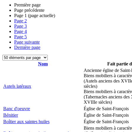
Première page
Page précédente
Page
1
(page actuelle)
Page
2
Page
3
Page
4
Page
5
Page suivante
Dernière page
Nom
Fait partie 
Ancienne église de Saint-
Biens mobiliers à caractèr
(Autels anciens des XVII
Autels latéraux
siècles)
Biens mobiliers à caractèr
(Tabernacles anciens des 
XVIIIe siècles)
Banc d'oeuvre
Église de Saint-François
Bénitier
Église de Saint-François
Boîtier aux saintes huiles
Église de Saint-François
Biens mobiliers à caractèr