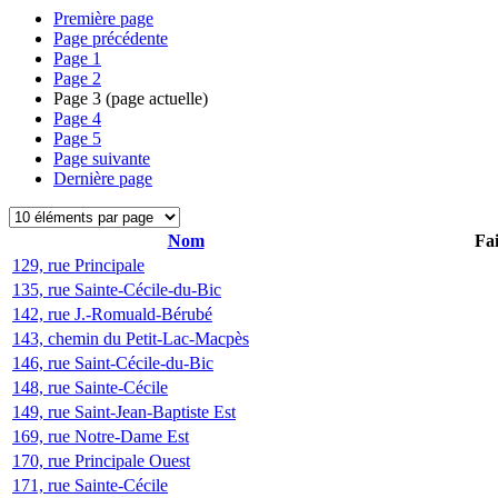
Première page
Page précédente
Page
1
Page
2
Page
3
(page actuelle)
Page
4
Page
5
Page suivante
Dernière page
Nom
Fai
129, rue Principale
135, rue Sainte-Cécile-du-Bic
142, rue J.-Romuald-Bérubé
143, chemin du Petit-Lac-Macpès
146, rue Saint-Cécile-du-Bic
148, rue Sainte-Cécile
149, rue Saint-Jean-Baptiste Est
169, rue Notre-Dame Est
170, rue Principale Ouest
171, rue Sainte-Cécile