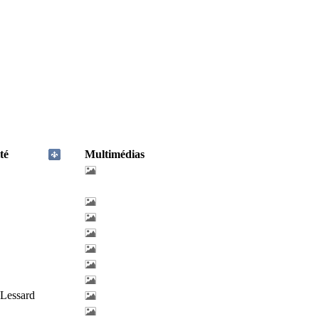
té
Multimédias
-Lessard