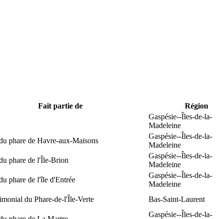
Fait partie de
Région
Gaspésie--Îles-de-la-
Madeleine
Gaspésie--Îles-de-la-
 du phare de Havre-aux-Maisons
Madeleine
Gaspésie--Îles-de-la-
du phare de l'Île-Brion
Madeleine
Gaspésie--Îles-de-la-
du phare de l'île d'Entrée
Madeleine
rimonial du Phare-de-l'Île-Verte
Bas-Saint-Laurent
Gaspésie--Îles-de-la-
du phare de La Martre