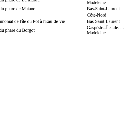
Madeleine
 du phare de Matane
Bas-Saint-Laurent
Côte-Nord
rimonial de l'île du Pot à l'Eau-de-vie
Bas-Saint-Laurent
Gaspésie--Îles-de-la-
 du phare du Borgot
Madeleine