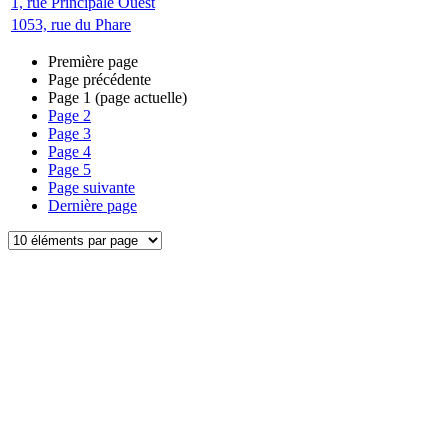
1, rue Principale Ouest
1053, rue du Phare
Première page
Page précédente
Page
1
(page actuelle)
Page
2
Page
3
Page
4
Page
5
Page suivante
Dernière page