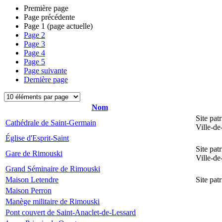
Première page
Page précédente
Page
1
(page actuelle)
Page
2
Page
3
Page
4
Page
5
Page suivante
Dernière page
Nom
Site pat
Cathédrale de Saint-Germain
Ville-d
Église d'Esprit-Saint
Site pat
Gare de Rimouski
Ville-d
Grand Séminaire de Rimouski
Maison Letendre
Site pa
Maison Perron
Manège militaire de Rimouski
Pont couvert de Saint-Anaclet-de-Lessard