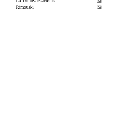
La Trinité-des-Monts
Rimouski