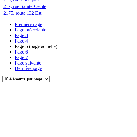
217, rue Sainte-Cécile
2175, route 132 Est
Première page
Page précédente
Page
3
Page
4
Page
5
(page actuelle)
Page
6
Page
7
Page suivante
Dernière page