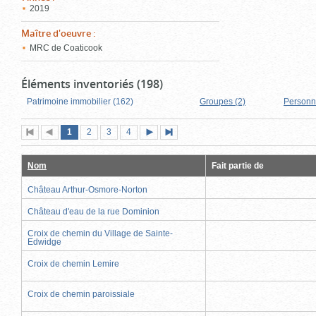
2019
Maître d'oeuvre
:
MRC de Coaticook
Éléments inventoriés (198)
Patrimoine immobilier (162)
Groupes (2)
Personn
Page
(page
Page
Page
Page
1
Première
2
Page
3
4
Page
Dernière
actuelle)
page
précédente
suivante
page
Nom
Fait partie de
Château Arthur-Osmore-Norton
Château d'eau de la rue Dominion
Croix de chemin du Village de Sainte-
Edwidge
Croix de chemin Lemire
Croix de chemin paroissiale