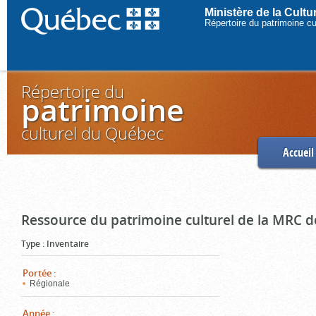
Ministère de la Cult
Répertoire du patrimoine c
Répertoire du
patrimoine
culturel du Québec
Accueil
Ressource du patrimoine culturel de la MRC d
Type
:
Inventaire
Portée
:
Régionale
Année
: