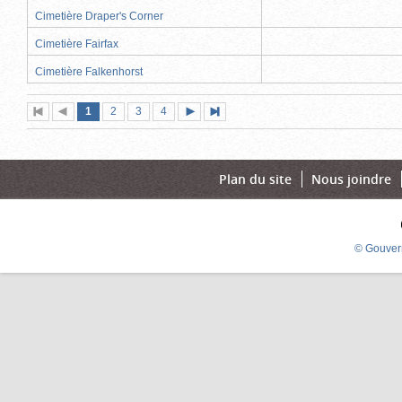
Cimetière Draper's Corner
Cimetière Fairfax
Cimetière Falkenhorst
Page
(page
Page
Page
Page
1
Première
2
Page
3
4
Page
Dernière
actuelle)
page
précédente
suivante
page
Plan du site
Nous joindre
© Gouver