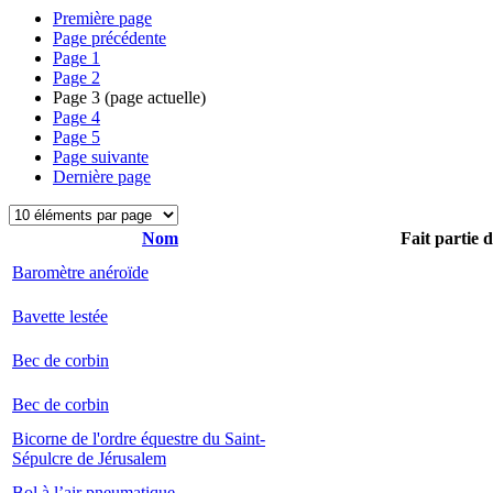
Première page
Page précédente
Page
1
Page
2
Page
3
(page actuelle)
Page
4
Page
5
Page suivante
Dernière page
Nom
Fait partie 
Baromètre anéroïde
Bavette lestée
Bec de corbin
Bec de corbin
Bicorne de l'ordre équestre du Saint-
Sépulcre de Jérusalem
Bol à l’air pneumatique