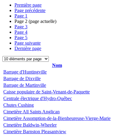
Première page
Page précédente
Page
1
Page
2
(page actuelle)
Page
3
Page
4
Page
5
Page suivante
Dernière page
Nom
Barrage d'Huntingville
Barrage de Dixville
Barrage de Martinville
Caisse populaire de Saint-Venant-de-Paquette
Centrale électrique d'Hydro-Québec
Chutes Cushing
Cimetière All Saints Anglican
Cimetière Assomption-de-la-Bienheureuse-Vierge-Marie
Cimetière Baldwin-Wheeler
Cimetière Barnston Pleasantview