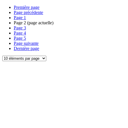
Première page
Page précédente
Page
1
Page
2
(page actuelle)
Page
3
Page
4
Page
5
Page suivante
Dernière page